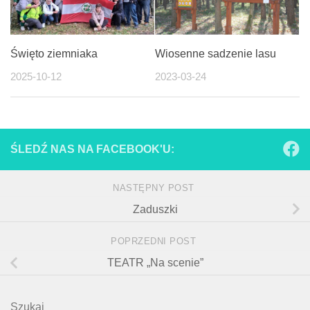
Święto ziemniaka
Wiosenne sadzenie lasu
2025-10-12
2023-03-24
ŚLEDŹ NAS NA FACEBOOK'U:
NASTĘPNY POST
Zaduszki
POPRZEDNI POST
TEATR „Na scenie”
Szukaj