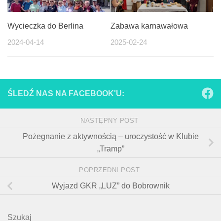
Wycieczka do Berlina
Zabawa karnawałowa
2024-04-14
2025-02-24
ŚLEDŹ NAS NA FACEBOOK'U:
NASTĘPNY POST
Pożegnanie z aktywnością – uroczystość w Klubie
„Tramp”
POPRZEDNI POST
Wyjazd GKR „LUZ” do Bobrownik
Szukaj