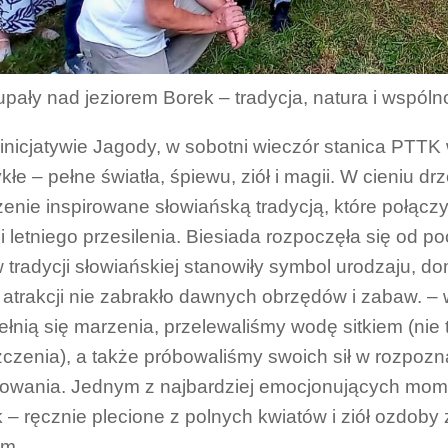
pały nad jeziorem Borek – tradycja, natura i wspóln
 inicjatywie Jagody, w sobotni wieczór stanica PTTK
kłe – pełne światła, śpiewu, ziół i magii. W cieniu 
enie inspirowane słowiańską tradycją, które połąc
 i letniego przesilenia. Biesiada rozpoczęła się od
w tradycji słowiańskiej stanowiły symbol urodzaju, 
atrakcji nie zabrakło dawnych obrzędów i zabaw. – 
ełnią się marzenia, przelewaliśmy wodę sitkiem (nie 
czenia), a także próbowaliśmy swoich sił w rozpozna
owania. Jednym z najbardziej emocjonujących mome
 – ręcznie plecione z polnych kwiatów i ziół ozdob
em.