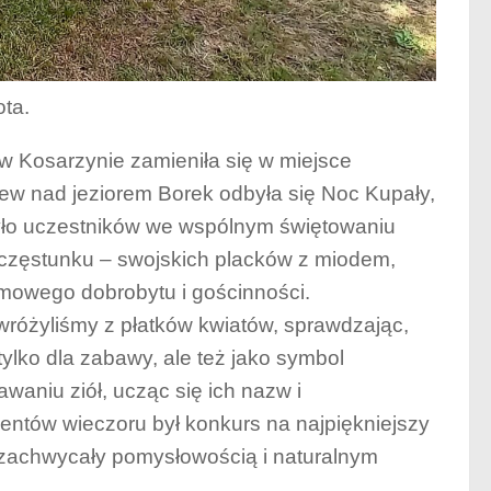
ota.
 w Kosarzynie zamieniła się w miejsce
drzew nad jeziorem Borek odbyła się Noc Kupały,
zyło uczestników we wspólnym świętowaniu
 poczęstunku – swojskich placków z miodem,
domowego dobrobytu i gościnności.
wróżyliśmy z płatków kwiatów, sprawdzając,
tylko dla zabawy, ale też jako symbol
waniu ziół, ucząc się ich nazw i
ntów wieczoru był konkurs na najpiękniejszy
y zachwycały pomysłowością i naturalnym