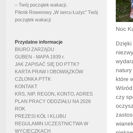
– Twój początek wakacji.
Piknik Rowerowy „W sercu Łużyc” Twój
początek wakacji
Noc Ku
Przydatne informacje
Dzięki
BIURO ZARZĄDU
niezwy
GUBEN - MAPA 1939 r.
wydarz
JAK ZAPISAĆ SIĘ DO PTTK?
natury
KARTA PRAW I OBOWIĄZKÓW
które 
CZŁONKA PTTK
KONTAKT
Wśród 
KRS, NIP, REGON, KONTO, ADRES
czy sp
PLAN PRACY ODDZIAŁU NA 2026
oczysz
ROK
zastos
PREZESI KÓŁ I KLUBU
wianek
REGULAMIN UCZESTNICTWA W
WYCIECZKACH
piękn