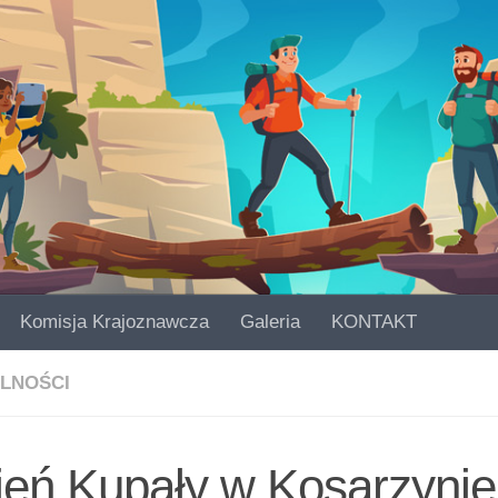
Komisja Krajoznawcza
Galeria
KONTAKT
LNOŚCI
ień Kupały w Kosarzynie