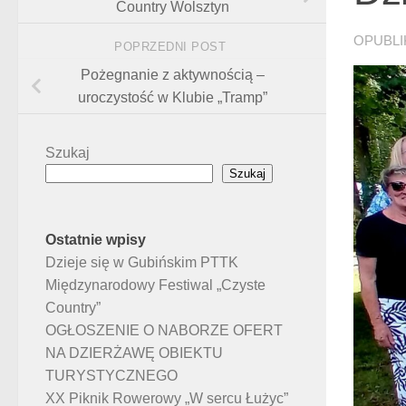
Country Wolsztyn
OPUBL
POPRZEDNI POST
Pożegnanie z aktywnością –
uroczystość w Klubie „Tramp”
Szukaj
Szukaj
Ostatnie wpisy
Dzieje się w Gubińskim PTTK
Międzynarodowy Festiwal „Czyste
Country”
OGŁOSZENIE O NABORZE OFERT
NA DZIERŻAWĘ OBIEKTU
TURYSTYCZNEGO
XX Piknik Rowerowy „W sercu Łużyc”