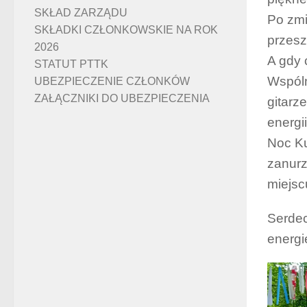
SKŁAD ZARZĄDU
Po zmi
SKŁADKI CZŁONKOWSKIE NA ROK
przesz
2026
A gdy 
STATUT PTTK
Wspóln
UBEZPIECZENIE CZŁONKÓW
ZAŁĄCZNIKI DO UBEZPIECZENIA
gitarz
energii
Noc Ku
zanurz
miejsc
Serdec
energi