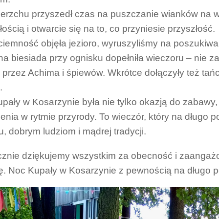
erzchu przyszedł czas na puszczanie wianków na 
łością i otwarcie się na to, co przyniesie przyszłość.
ciemność objęła jezioro, wyruszyliśmy na poszukiwa
a biesiada przy ognisku dopełniła wieczoru – nie z
e przez Achima i śpiewów. Wkrótce dołączyły też tań
.
pały w Kosarzynie była nie tylko okazją do zabawy, 
enia w rytmie przyrody. To wieczór, który na długo 
u, dobrym ludziom i mądrej tradycji.
znie dziękujemy wszystkim za obecność i zaangażow
ę. Noc Kupały w Kosarzynie z pewnością na długo p