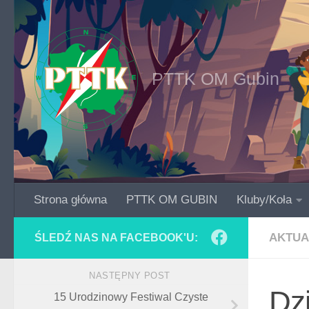
Skip to content
PTTK OM Gubin
Strona główna
PTTK OM GUBIN
Kluby/Koła
AKTUA
ŚLEDŹ NAS NA FACEBOOK'U:
NASTĘPNY POST
Dz
15 Urodzinowy Festiwal Czyste