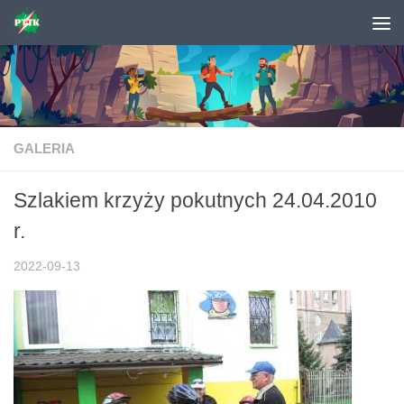
Skip to content
GALERIA
Szlakiem krzyży pokutnych 24.04.2010
r.
2022-09-13