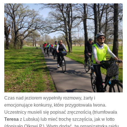
Czas nad jeziorem wypełniły rozmowy, żarty i
emocjonujące konkursy, które przygotowała Iwona.
Uczestnicy musieli się popisać zręcznością (triumfowała
Teresa
z Lubska) lub mieć trochę szczęścia, jak w lotto
(dopisało Olkowi P.). Warto dodać, że organizatorka rajdu