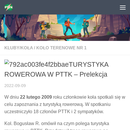
Skip to content
KLUBY/KOŁA
/
KOŁO TERENOWE NR 1
TURYSTYKA
ROWEROWA W PTTK – Prelekcja
2022-09-09
W dniu
22 lutego 2009
roku członkowie koła spotkali się w
celu zapoznania z turystyką rowerową. W spotkaniu
uczestniczyło 18 członów PTTK i 2 sympatyków.
Kol. Bogusław R. omówił na czym polega turystyka