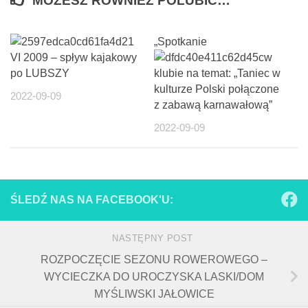
MOŻESZ RÓWNIEŻ POLUBIĆ…
21
„Spotkanie
VI 2009 – spływ kajakowy
w
po LUBSZY
klubie na temat: „Taniec w
kulturze Polski połączone
2022-09-09
z zabawą karnawałową”
2022-09-09
ŚLEDŹ NAS NA FACEBOOK'U:
NASTĘPNY POST
ROZPOCZĘCIE SEZONU ROWEROWEGO –
WYCIECZKA DO UROCZYSKA LASKI/DOM
MYŚLIWSKI JAŁOWICE