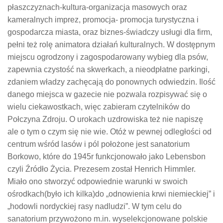
płaszczyznach-kultura-organizacja masowych oraz
kameralnych imprez, promocja- promocja turystyczna i
gospodarcza miasta, oraz biznes-świadczy usługi dla firm,
pełni też rolę animatora działań kulturalnych. W dostępnym
miejscu ogrodzony i zagospodarowany wybieg dla psów,
zapewnia czystość na skwerkach, a nieodpłatne parkingi,
zdaniem władzy zachęcają do ponownych odwiedzin. Ilość
danego miejsca w gazecie nie pozwala rozpisywać się o
wielu ciekawostkach, więc zabieram czytelników do
Połczyna Zdroju. O urokach uzdrowiska też nie napiszę
ale o tym o czym się nie wie. Otóż w pewnej odległości od
centrum wśród lasów i pól położone jest sanatorium
Borkowo, które do 1945r funkcjonowało jako Lebensbon
czyli Źródło Życia. Prezesem został Henrich Himmler.
Miało ono stworzyć odpowiednie warunki w swoich
ośrodkach(było ich kilka)do „odnowienia krwi niemieckiej” i
„hodowli nordyckiej rasy nadludzi”. W tym celu do
sanatorium przywożono m.in. wyselekcjonowane polskie