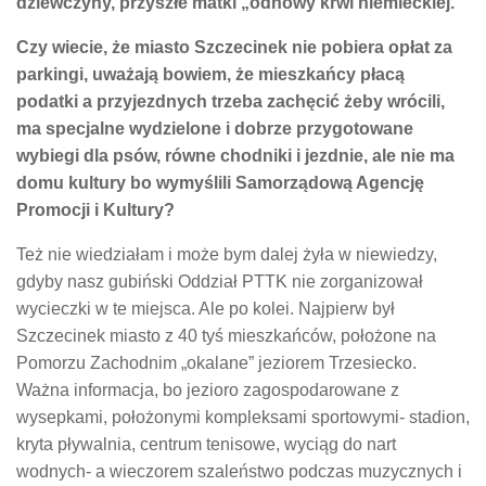
dziewczyny, przyszłe matki „odnowy krwi niemieckiej.”
Czy wiecie, że miasto Szczecinek nie pobiera opłat za
parkingi, uważają bowiem, że mieszkańcy płacą
podatki a przyjezdnych trzeba zachęcić żeby wrócili,
ma specjalne wydzielone i dobrze przygotowane
wybiegi dla psów, równe chodniki i jezdnie, ale nie ma
domu kultury bo wymyślili Samorządową Agencję
Promocji i Kultury?
Też nie wiedziałam i może bym dalej żyła w niewiedzy,
gdyby nasz gubiński Oddział PTTK nie zorganizował
wycieczki w te miejsca. Ale po kolei. Najpierw był
Szczecinek miasto z 40 tyś mieszkańców, położone na
Pomorzu Zachodnim „okalane” jeziorem Trzesiecko.
Ważna informacja, bo jezioro zagospodarowane z
wysepkami, położonymi kompleksami sportowymi- stadion,
kryta pływalnia, centrum tenisowe, wyciąg do nart
wodnych- a wieczorem szaleństwo podczas muzycznych i