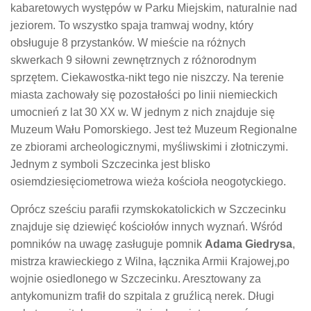
kabaretowych występów w Parku Miejskim, naturalnie nad
jeziorem. To wszystko spaja tramwaj wodny, który
obsługuje 8 przystanków. W mieście na różnych
skwerkach 9 siłowni zewnętrznych z różnorodnym
sprzętem. Ciekawostka-nikt tego nie niszczy. Na terenie
miasta zachowały się pozostałości po linii niemieckich
umocnień z lat 30 XX w. W jednym z nich znajduje się
Muzeum Wału Pomorskiego. Jest też Muzeum Regionalne
ze zbiorami archeologicznymi, myśliwskimi i złotniczymi.
Jednym z symboli Szczecinka jest blisko
osiemdziesięciometrowa wieża kościoła neogotyckiego.
Oprócz sześciu parafii rzymskokatolickich w Szczecinku
znajduje się dziewięć kościołów innych wyznań. Wśród
pomników na uwagę zasługuje pomnik
Adama Giedrysa
,
mistrza krawieckiego z Wilna, łącznika Armii Krajowej,po
wojnie osiedlonego w Szczecinku. Aresztowany za
antykomunizm trafił do szpitala z gruźlicą nerek. Długi