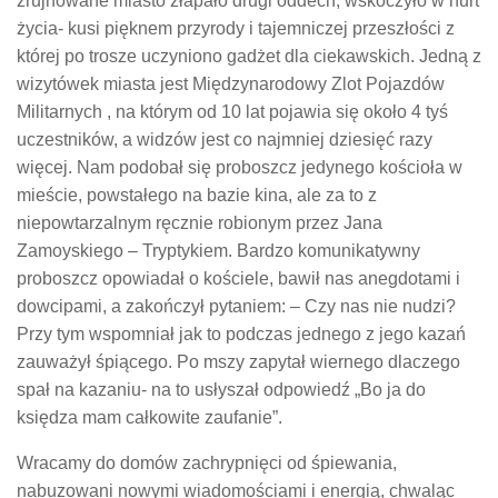
zrujnowane miasto złapało drugi oddech, wskoczyło w nurt
życia- kusi pięknem przyrody i tajemniczej przeszłości z
której po trosze uczyniono gadżet dla ciekawskich. Jedną z
wizytówek miasta jest Międzynarodowy Zlot Pojazdów
Militarnych , na którym od 10 lat pojawia się około 4 tyś
uczestników, a widzów jest co najmniej dziesięć razy
więcej. Nam podobał się proboszcz jedynego kościoła w
mieście, powstałego na bazie kina, ale za to z
niepowtarzalnym ręcznie robionym przez Jana
Zamoyskiego – Tryptykiem. Bardzo komunikatywny
proboszcz opowiadał o kościele, bawił nas anegdotami i
dowcipami, a zakończył pytaniem: – Czy nas nie nudzi?
Przy tym wspomniał jak to podczas jednego z jego kazań
zauważył śpiącego. Po mszy zapytał wiernego dlaczego
spał na kazaniu- na to usłyszał odpowiedź „Bo ja do
księdza mam całkowite zaufanie”.
Wracamy do domów zachrypnięci od śpiewania,
nabuzowani nowymi wiadomościami i energią, chwaląc