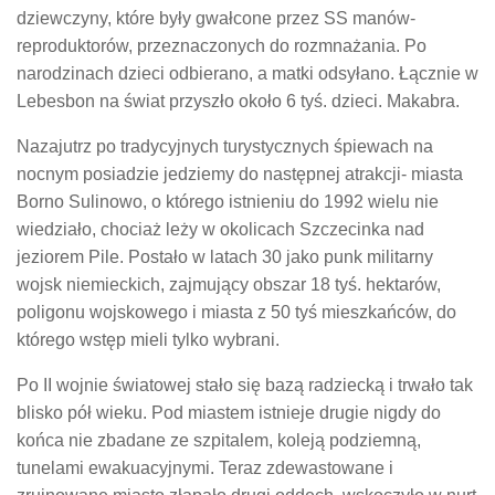
dziewczyny, które były gwałcone przez SS manów-
reproduktorów, przeznaczonych do rozmnażania. Po
narodzinach dzieci odbierano, a matki odsyłano. Łącznie w
Lebesbon na świat przyszło około 6 tyś. dzieci. Makabra.
Nazajutrz po tradycyjnych turystycznych śpiewach na
nocnym posiadzie jedziemy do następnej atrakcji- miasta
Borno Sulinowo, o którego istnieniu do 1992 wielu nie
wiedziało, chociaż leży w okolicach Szczecinka nad
jeziorem Pile. Postało w latach 30 jako punk militarny
wojsk niemieckich, zajmujący obszar 18 tyś. hektarów,
poligonu wojskowego i miasta z 50 tyś mieszkańców, do
którego wstęp mieli tylko wybrani.
Po II wojnie światowej stało się bazą radziecką i trwało tak
blisko pół wieku. Pod miastem istnieje drugie nigdy do
końca nie zbadane ze szpitalem, koleją podziemną,
tunelami ewakuacyjnymi. Teraz zdewastowane i