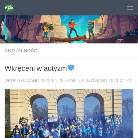
Skip to content
AKTUALNOŚCI
Wkręceni w autyzm
OPUBLIKOWANO
2023-04-22
· ZAKTUALIZOWANO
2023-04-22