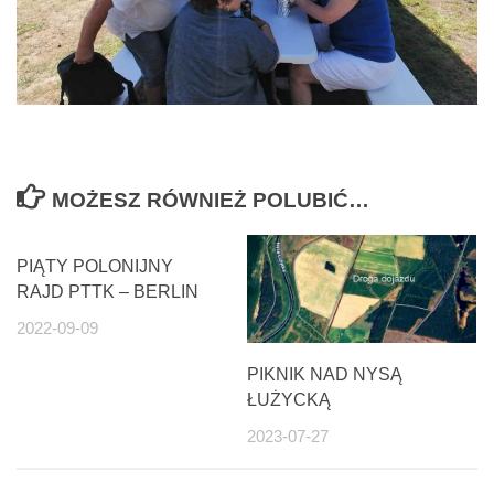
MOŻESZ RÓWNIEŻ POLUBIĆ…
PIĄTY POLONIJNY
RAJD PTTK – BERLIN
2022-09-09
PIKNIK NAD NYSĄ
ŁUŻYCKĄ
2023-07-27