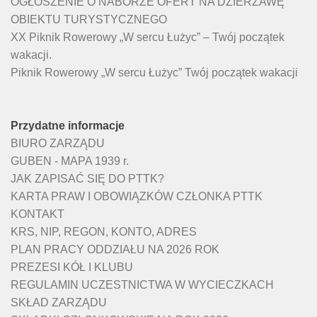
OGŁOSZENIE O NABORZE OFERT NA DZIERŻAWĘ
OBIEKTU TURYSTYCZNEGO
XX Piknik Rowerowy „W sercu Łużyc” – Twój początek
wakacji.
Piknik Rowerowy „W sercu Łużyc” Twój początek wakacji
Przydatne informacje
BIURO ZARZĄDU
GUBEN - MAPA 1939 r.
JAK ZAPISAĆ SIĘ DO PTTK?
KARTA PRAW I OBOWIĄZKÓW CZŁONKA PTTK
KONTAKT
KRS, NIP, REGON, KONTO, ADRES
PLAN PRACY ODDZIAŁU NA 2026 ROK
PREZESI KÓŁ I KLUBU
REGULAMIN UCZESTNICTWA W WYCIECZKACH
SKŁAD ZARZĄDU