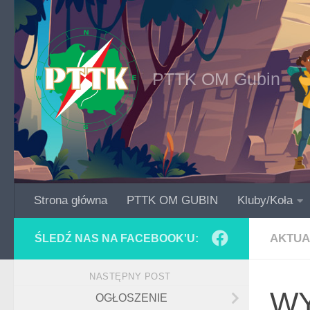
Skip to content
PTTK OM Gubin
Strona główna
PTTK OM GUBIN
Kluby/Koła
AKTUA
ŚLEDŹ NAS NA FACEBOOK'U:
NASTĘPNY POST
WY
OGŁOSZENIE