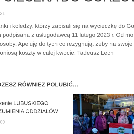
-21
nki i koledzy, którzy zapisali się na wycieczkę do 
a podpisana z usługodawcą 11 lutego 2023 r. Od mom
 osoby. Apeluję do tych co rezygnują, żeby na swoj
poniosą koszty w całej kwocie. Tadeusz Lech
ŻESZ RÓWNIEŻ POLUBIĆ…
dzenie LUBUSKIEGO
UMIENIA ODDZIAŁÓW
-09