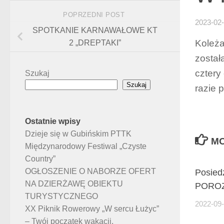
POPRZEDNI POST
2023-02
SPOTKANIE KARNAWAŁOWE KT
Koleża
2 „DREPTAKI”
został
cztery
Szukaj
Szukaj
razie 
Ostatnie wpisy
Dzieje się w Gubińskim PTTK
MO
Międzynarodowy Festiwal „Czyste
Country”
OGŁOSZENIE O NABORZE OFERT
Posie
NA DZIERŻAWĘ OBIEKTU
POROZ
TURYSTYCZNEGO
2022-09
XX Piknik Rowerowy „W sercu Łużyc”
– Twój początek wakacji.