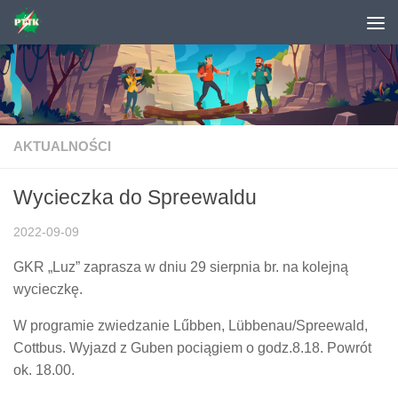
Skip to content
AKTUALNOŚCI
Wycieczka do Spreewaldu
2022-09-09
GKR „Luz” zaprasza w dniu 29 sierpnia br. na kolejną
wycieczkę.
W programie zwiedzanie Lűbben, Lübbenau/Spreewald,
Cottbus. Wyjazd z Guben pociągiem o godz.8.18. Powrót
ok. 18.00.