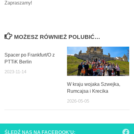
Zapraszamy!
MOŻESZ RÓWNIEŻ POLUBIĆ…
Spacer po Frankfurt/O z
PTTiK Berlin
2023-11-14
W kraju wojaka Szwejka,
Rumcajsa i Krecika
2026-05-05
ŚLEDŹ NAS NA FACEBOOK'U: