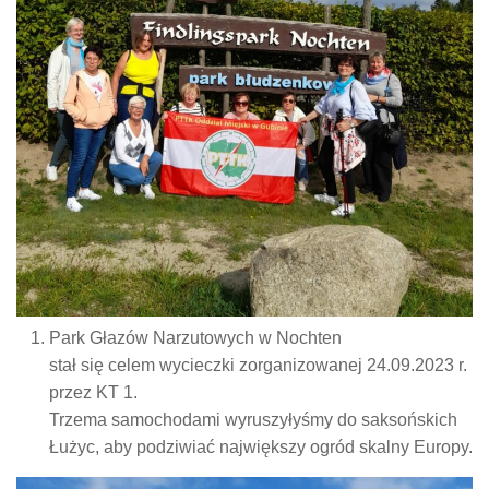
Park Głazów Narzutowych w Nochten
stał się celem wycieczki zorganizowanej 24.09.2023 r.
przez KT 1.
Trzema samochodami wyruszyłyśmy do saksońskich
Łużyc, aby podziwiać największy ogród skalny Europy.