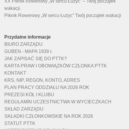
XX Piknik Rowerowy „W sercu Łużyc” – Twój początek
wakacji.
Piknik Rowerowy „W sercu Łużyc” Twój początek wakacji
Przydatne informacje
BIURO ZARZĄDU
GUBEN - MAPA 1939 r.
JAK ZAPISAĆ SIĘ DO PTTK?
KARTA PRAW I OBOWIĄZKÓW CZŁONKA PTTK
KONTAKT
KRS, NIP, REGON, KONTO, ADRES
PLAN PRACY ODDZIAŁU NA 2026 ROK
PREZESI KÓŁ I KLUBU
REGULAMIN UCZESTNICTWA W WYCIECZKACH
SKŁAD ZARZĄDU
SKŁADKI CZŁONKOWSKIE NA ROK 2026
STATUT PTTK