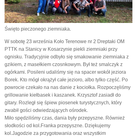
Święto pieczonego ziemniaka.
W sobotę 23 września Koło Terenowe nr 2 Dreptaki OM
PTTK na Stanicy w Kosarzynie piekli ziemniaki przy
ognisku. Tradycyjnie odbyło się smakowanie ziemniaka z
gzikiem, z masełkiem czosnkowym. Był też smalczyk z
ogórkami. Posileni udaliśmy się na spacer wokół jeziora
Borek. Kto mógł okrążył całe jezioro, albo tylko część. Po
powrocie czekało na nas danie z kociołka. Rozpoczęliśmy
grillowanie kiełbasek i kaszanek. Krzysztof zasiadł do
gitary. Rozległ się śpiew piosenek turystycznych, który
zwabił gości odwiedzających ośrodek.
Miło spędziliśmy czas, dania były przepyszne. Również
słodkości od kol.Franka przepyszne. Dziękujemy
kol.Jagodzie za przygotowania oraz wszystkim