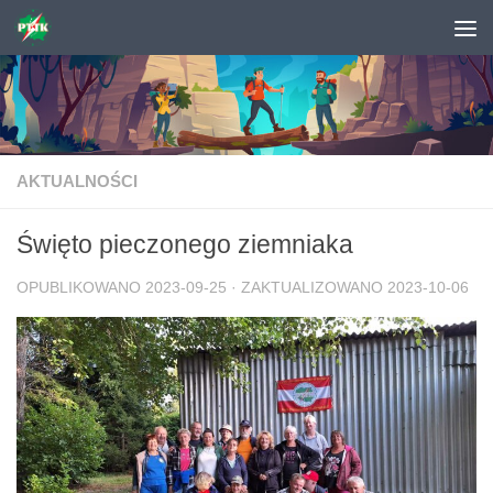
Skip to content
AKTUALNOŚCI
Święto pieczonego ziemniaka
OPUBLIKOWANO
2023-09-25
· ZAKTUALIZOWANO
2023-10-06