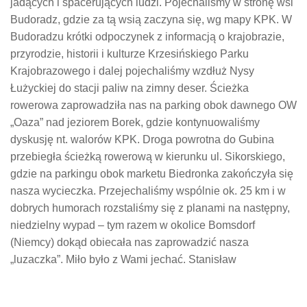
jadących i spacerujących ludzi. Pojechaliśmy w stronę wsi
Budoradz, gdzie za tą wsią zaczyna się, wg mapy KPK. W
Budoradzu krótki odpoczynek z informacją o krajobrazie,
przyrodzie, historii i kulturze Krzesińskiego Parku
Krajobrazowego i dalej pojechaliśmy wzdłuż Nysy
Łużyckiej do stacji paliw na zimny deser. Ścieżka
rowerowa zaprowadziła nas na parking obok dawnego OW
„Oaza” nad jeziorem Borek, gdzie kontynuowaliśmy
dyskusję nt. walorów KPK. Droga powrotna do Gubina
przebiegła ścieżką rowerową w kierunku ul. Sikorskiego,
gdzie na parkingu obok marketu Biedronka zakończyła się
nasza wycieczka. Przejechaliśmy wspólnie ok. 25 km i w
dobrych humorach rozstaliśmy się z planami na następny,
niedzielny wypad – tym razem w okolice Bomsdorf
(Niemcy) dokąd obiecała nas zaprowadzić nasza
„luzaczka”. Miło było z Wami jechać. Stanisław