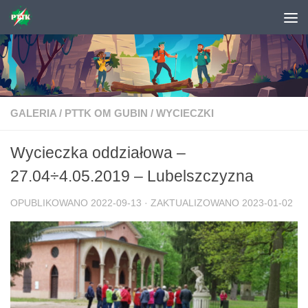
Skip to content
GALERIA
/
PTTK OM GUBIN
/
WYCIECZKI
Wycieczka oddziałowa –
27.04÷4.05.2019 – Lubelszczyzna
OPUBLIKOWANO
2022-09-13
· ZAKTUALIZOWANO
2023-01-02