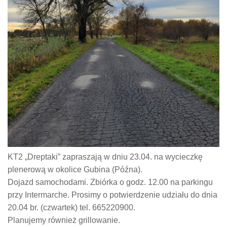
KT2 „Dreptaki” zapraszają w dniu 23.04. na wycieczkę
plenerową w okolice Gubina (Późna).
Dojazd samochodami. Zbiórka o godz. 12.00 na parkingu
przy Intermarche. Prosimy o potwierdzenie udziału do dnia
20.04 br. (czwartek) tel. 665220900.
Planujemy również grillowanie.