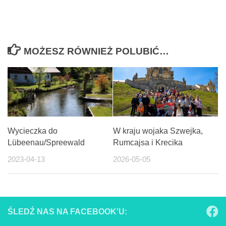
MOŻESZ RÓWNIEŻ POLUBIĆ…
Wycieczka do
W kraju wojaka Szwejka,
Lübeenau/Spreewald
Rumcajsa i Krecika
2023-04-13
2026-05-05
ŚLEDŹ NAS NA FACEBOOK'U: