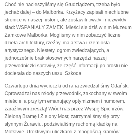
Choć nie nacieszyliśmy się Grudziądzem, trzeba było
jechać dalej – do Malborka. Krzyżacy zapisali niechlubne
stronice w naszej historii, ale zostawili trwały i niezwykły
ślad: WSPANIAŁY ZAMEK. Mieści się dziś w nim Muzeum
Zamkowe Malborka. Mogliśmy w nim zobaczyć liczne
dzieła architektury, rzeźby, malarstwa i rzemiosła
artystycznego. Niestety, ogrom zwiedzających, a
jednocześnie brak stosownych narzędzi naszej
przewodniczki sprawiły, że część informacji po prostu nie
docierała do naszych uszu. Szkoda!
Czwartego dnia wycieczki od rana zwiedzaliśmy Gdańsk.
Oprowadzał nas młody przewodnik, zakochany w swoim
mieście, a przy tym emanujący optymizmem i humorem,
zaraźliwym zresztą! Wiódł nas przez Wyspę Spichrzów,
Zieloną Bramę i Zielony Most; zatrzymaliśmy się przy
słynnym Żurawiu, podziwialiśmy ruchomą kładkę na
Motławie. Urokliwymi uliczkami z mnogością kramów