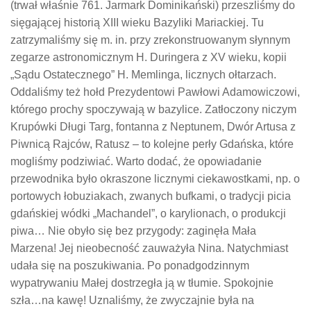
(trwał właśnie 761. Jarmark Dominikański) przeszliśmy do
sięgającej historią XIII wieku Bazyliki Mariackiej. Tu
zatrzymaliśmy się m. in. przy zrekonstruowanym słynnym
zegarze astronomicznym H. Duringera z XV wieku, kopii
„Sądu Ostatecznego” H. Memlinga, licznych ołtarzach.
Oddaliśmy też hołd Prezydentowi Pawłowi Adamowiczowi,
którego prochy spoczywają w bazylice. Zatłoczony niczym
Krupówki Długi Targ, fontanna z Neptunem, Dwór Artusa z
Piwnicą Rajców, Ratusz – to kolejne perły Gdańska, które
mogliśmy podziwiać. Warto dodać, że opowiadanie
przewodnika było okraszone licznymi ciekawostkami, np. o
portowych łobuziakach, zwanych bufkami, o tradycji picia
gdańskiej wódki „Machandel”, o karylionach, o produkcji
piwa… Nie obyło się bez przygody: zaginęła Mała
Marzena! Jej nieobecność zauważyła Nina. Natychmiast
udała się na poszukiwania. Po ponadgodzinnym
wypatrywaniu Małej dostrzegła ją w tłumie. Spokojnie
szła…na kawę! Uznaliśmy, że zwyczajnie była na