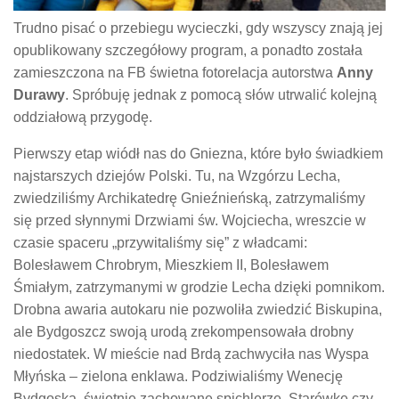
Trudno pisać o przebiegu wycieczki, gdy wszyscy znają jej
opublikowany szczegółowy program, a ponadto została
zamieszczona na FB świetna fotorelacja autorstwa
Anny
Durawy
. Spróbuję jednak z pomocą słów utrwalić kolejną
oddziałową przygodę.
Pierwszy etap wiódł nas do Gniezna, które było świadkiem
najstarszych dziejów Polski. Tu, na Wzgórzu Lecha,
zwiedziliśmy Archikatedrę Gnieźnieńską, zatrzymaliśmy
się przed słynnymi Drzwiami św. Wojciecha, wreszcie w
czasie spaceru „przywitaliśmy się” z władcami:
Bolesławem Chrobrym, Mieszkiem II, Bolesławem
Śmiałym, zatrzymanymi w grodzie Lecha dzięki pomnikom.
Drobna awaria autokaru nie pozwoliła zwiedzić Biskupina,
ale Bydgoszcz swoją urodą zrekompensowała drobny
niedostatek. W mieście nad Brdą zachwyciła nas Wyspa
Młyńska – zielona enklawa. Podziwialiśmy Wenecję
Bydgoską, świetnie zachowane spichlerze, Starówkę czy