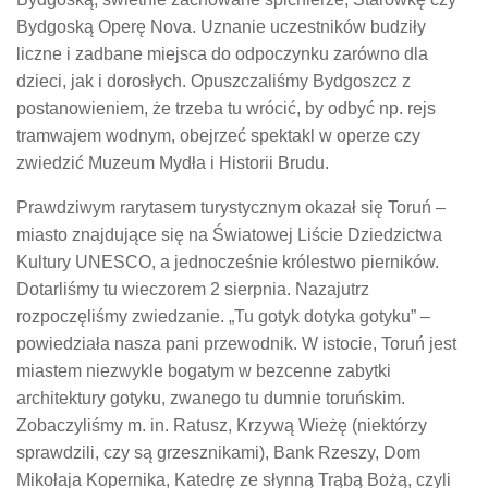
Bydgoską Operę Nova. Uznanie uczestników budziły
liczne i zadbane miejsca do odpoczynku zarówno dla
dzieci, jak i dorosłych. Opuszczaliśmy Bydgoszcz z
postanowieniem, że trzeba tu wrócić, by odbyć np. rejs
tramwajem wodnym, obejrzeć spektakl w operze czy
zwiedzić Muzeum Mydła i Historii Brudu.
Prawdziwym rarytasem turystycznym okazał się Toruń –
miasto znajdujące się na Światowej Liście Dziedzictwa
Kultury UNESCO, a jednocześnie królestwo pierników.
Dotarliśmy tu wieczorem 2 sierpnia. Nazajutrz
rozpoczęliśmy zwiedzanie. „Tu gotyk dotyka gotyku” –
powiedziała nasza pani przewodnik. W istocie, Toruń jest
miastem niezwykle bogatym w bezcenne zabytki
architektury gotyku, zwanego tu dumnie toruńskim.
Zobaczyliśmy m. in. Ratusz, Krzywą Wieżę (niektórzy
sprawdzili, czy są grzesznikami), Bank Rzeszy, Dom
Mikołaja Kopernika, Katedrę ze słynną Trąbą Bożą, czyli