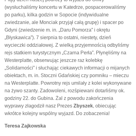
(wysłuchaliśmy koncertu w Katedrze, pospacerowaliśmy
po parku), kilka godzin w Sopocie (indywidualne
zwiedzanie, ale Monciak przyjął całą grupę) i spacer po
Gdyni (zwiedzenie m. in. „Daru Pomorza” i okrętu
„Błyskawica”). 7 sierpnia to ostatni, niestety, dzień
wycieczki oddziałowej. Z wielką przyjemnością odbyliśmy
rejs statkiem turystycznym „Czarna Perła”. Płynęliśmy na
Westerplatte, obserwując jeszcze raz kolebkę
„Solidarności” i słuchając ciekawych informacji o mijanych
obiektach, m. in. Stoczni Gdańskiej czy pomniku – mieczu
na Westerplatte. Powrotny rejs umilały z kolei wykonywane
na żywo szanty. Zadowoleni, rozśpiewani dotarliśmy ok.
godziny 22. do Gubina. Żal z powodu zakończenia
wyprawy złagodził nasz Prezes
Zbyszek
, obiecując
wkrótce kolejny wspólny wyjazd. Do zobaczenia!
Teresa Zajkowska