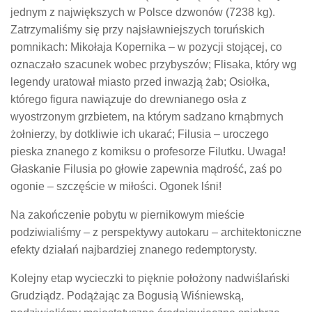
jednym z największych w Polsce dzwonów (7238 kg).
Zatrzymaliśmy się przy najsławniejszych toruńskich
pomnikach: Mikołaja Kopernika – w pozycji stojącej, co
oznaczało szacunek wobec przybyszów; Flisaka, który wg
legendy uratował miasto przed inwazją żab; Osiołka,
którego figura nawiązuje do drewnianego osła z
wyostrzonym grzbietem, na którym sadzano krnąbrnych
żołnierzy, by dotkliwie ich ukarać; Filusia – uroczego
pieska znanego z komiksu o profesorze Filutku. Uwaga!
Głaskanie Filusia po głowie zapewnia mądrość, zaś po
ogonie – szczęście w miłości. Ogonek lśni!
Na zakończenie pobytu w piernikowym mieście
podziwialiśmy – z perspektywy autokaru – architektoniczne
efekty działań najbardziej znanego redemptorysty.
Kolejny etap wycieczki to pięknie położony nadwiślański
Grudziądz. Podążając za Bogusią Wiśniewską,