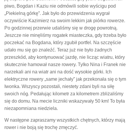
piwo, Bogdan i Kaziu nie odmówili sobie wyścigu pod
„Piekielną górkę”. Jak było do przewidzenia wygrał
oczywiście Kazimierz na swoim lekkim jak piórko rowerze.
Po godzinnej przerwie udaliśmy się w drogę powrotną.
Jeszcze nie minęliśmy rogatek miasteczka, gdy trzeba było
poczekać na Bogdana, który zgubił portfel. Na szczęście
udało mu się go znaleźć. Teraz już nie było żadnych
przeszkód, aby kontynuować jazdę, nie licząc wiatru, który
skutecznie hamował nasze rowery. Tylko Nina i Franek nie
narzekali ani na wiatr ani na dość wysokie górki. Ich
elektryczne rowery „same jechały” jak przekonała się o tym
Iwonka. Wszyscy pozostali, niestety zdani byli na siłę
swoich nóg. Pedałując kilometr za kilometrem zbliżaliśmy
się do domu. Na mecie liczniki wskazywały 50 km! To była
niezapomniana niedziela.
W następne zapraszamy wszystkich chętnych, którzy mają
rower i nie boją się trochę zmęczyć.