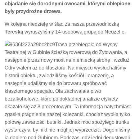
objadanie się dorodnymi owocami, którymi oblepione
były przydrożne drzewa.
W kolejną niedzielę w ślad za naszą przewodniczką
Tereską
wyruszyliśmy 14-osobową grupą do Neuzelle.
Trasa przebiegała od Wyspy
Teatralnej w Gubinie ścieżką rowerową do Żytowania, a
następnie przez nowy most na niemiecką stronę i wzdłuż
Odry wałem aż do klasztoru. Na miejscu wysłuchaliśmy
historii obiektu, zwiedziliśmy kościół i oranżerię, a
następnie udaliśmy się do browaru spróbować
klasztornego specjału. Ola zachwalała piwo
bezalkoholowe, które po dokładnej analizie etykiety
okazało się aż 8 procentowym. Ta informacja natychmiast
zgasiła pragnienie naszej koleżanki, chociaż wypiła tylko
połowę zawartości butelki. Jednak moc spożytego trunku
wystarczyła, by nikt nie mógł jej wyprzedzić. Dogoniliśmy
ją dopiero pod Gubinem. Podczas, gdy jedni degustowali