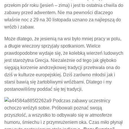
przełom pór roku (jesień – zima) i jest to ostatnia chwila do
zabawy przed adwentem. Nie ma pewności dlaczego
właśnie noc z 29 na 30 listopada uznano za najlepszą do
wróżb i zabaw.
Może dlatego, że jesienią na wsi było mniej pracy w polu,
a długie wieczory sprzyjały spotkaniom. Wielce
prawdopodobne wydaje się, że kolebką wierzeń ludowych
jest starożytna Grecja. Niezależnie od tego jak głęboko
sięgają korzenie andrzejkowej tradycji przetrwała ona do
dziś w kulturze europejskiej. Dziś zarówno młodsi jak i
starsi bawią się żartobliwymi wróżbami. Dlatego i my
postanowiliśmy poddać się tej tradycji.
Podczas zabawy uczestnicy
ochoczo wróżyli sobie. Próbowali poznać swoją
przyszłość, a wszystko to odbywało się w atmosferze
humoru, śmiechu i z przymrużeniem oka. Czas miło płynął