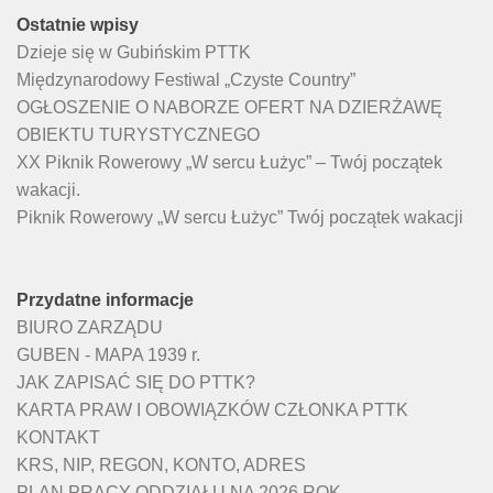
Ostatnie wpisy
Dzieje się w Gubińskim PTTK
Międzynarodowy Festiwal „Czyste Country”
OGŁOSZENIE O NABORZE OFERT NA DZIERŻAWĘ
OBIEKTU TURYSTYCZNEGO
XX Piknik Rowerowy „W sercu Łużyc” – Twój początek
wakacji.
Piknik Rowerowy „W sercu Łużyc” Twój początek wakacji
Przydatne informacje
BIURO ZARZĄDU
GUBEN - MAPA 1939 r.
JAK ZAPISAĆ SIĘ DO PTTK?
KARTA PRAW I OBOWIĄZKÓW CZŁONKA PTTK
KONTAKT
KRS, NIP, REGON, KONTO, ADRES
PLAN PRACY ODDZIAŁU NA 2026 ROK