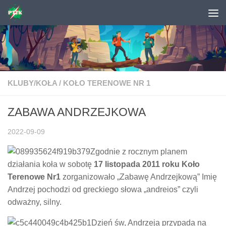
Skip to content
KLUBY/KOŁA
/
KOŁO TERENOWE NR 1
ZABAWA ANDRZEJKOWA
2022-09-09
Zgodnie z rocznym planem
działania koła w sobotę
17 listopada 2011 roku Koło
Terenowe Nr1
zorganizowało „Zabawę Andrzejkową” Imię
Andrzej pochodzi od greckiego słowa „andreios” czyli
odważny, silny.
Dzień św, Andrzeja przypada na