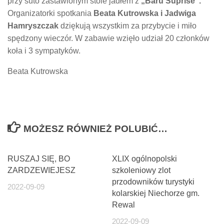
przy suto zastawionym stole jadłem z
„Baru Suprise”.
Organizatorki spotkania
Beata Kutrowska i Jadwiga
Hamryszczak
dziękują wszystkim za przybycie i miło
spędzony wieczór. W zabawie wzięło udział 20 członków
koła i 3 sympatyków.
Beata Kutrowska
MOŻESZ RÓWNIEŻ POLUBIĆ…
RUSZAJ SIĘ, BO
XLIX ogólnopolski
ZARDZEWIEJESZ
szkoleniowy zlot
przodowników turystyki
2022-09-09
kolarskiej Niechorze gm.
Rewal
2022-09-09