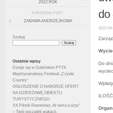
2022 ROK
do
POPRZEDNI POST
ZABAWA ANDRZEJKOWA
2022-09
Szukaj
Zarząd
Szukaj
Wyciec
Ostatnie wpisy
Do dni
Dzieje się w Gubińskim PTTK
wyciec
Międzynarodowy Festiwal „Czyste
Country”
Wpłaty
OGŁOSZENIE O NABORZE OFERT
NA DZIERŻAWĘ OBIEKTU
ILOŚ
TURYSTYCZNEGO
XX Piknik Rowerowy „W sercu Łużyc”
Organ
– Twój początek wakacji.