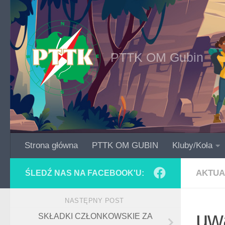
Skip to content
PTTK OM Gubin
Strona główna
PTTK OM GUBIN
Kluby/Koła
AKTUA
ŚLEDŹ NAS NA FACEBOOK'U:
NASTĘPNY POST
uw
SKŁADKI CZŁONKOWSKIE ZA