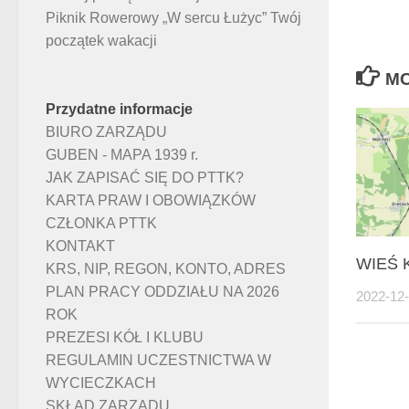
Piknik Rowerowy „W sercu Łużyc” Twój
początek wakacji
MO
Przydatne informacje
BIURO ZARZĄDU
GUBEN - MAPA 1939 r.
JAK ZAPISAĆ SIĘ DO PTTK?
KARTA PRAW I OBOWIĄZKÓW
CZŁONKA PTTK
KONTAKT
WIEŚ 
KRS, NIP, REGON, KONTO, ADRES
PLAN PRACY ODDZIAŁU NA 2026
2022-12
ROK
PREZESI KÓŁ I KLUBU
REGULAMIN UCZESTNICTWA W
WYCIECZKACH
SKŁAD ZARZĄDU