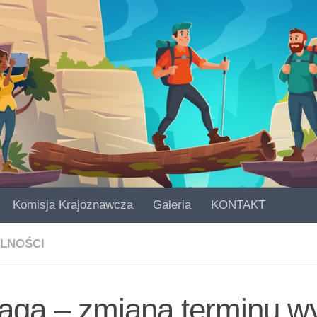
Komisja Krajoznawcza
Galeria
KONTAKT
LNOŚCI
aga – zmiana terminu wy