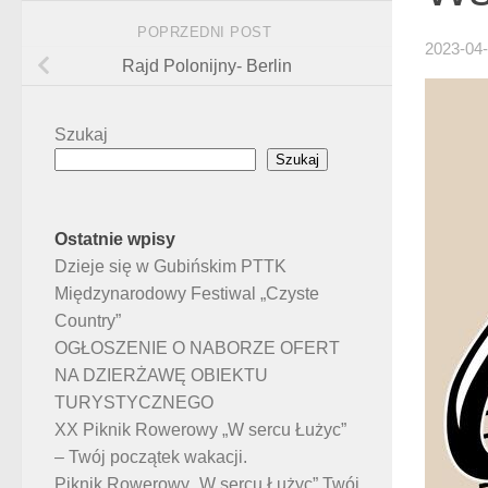
POPRZEDNI POST
2023-04
Rajd Polonijny- Berlin
Szukaj
Szukaj
Ostatnie wpisy
Dzieje się w Gubińskim PTTK
Międzynarodowy Festiwal „Czyste
Country”
OGŁOSZENIE O NABORZE OFERT
NA DZIERŻAWĘ OBIEKTU
TURYSTYCZNEGO
XX Piknik Rowerowy „W sercu Łużyc”
– Twój początek wakacji.
Piknik Rowerowy „W sercu Łużyc” Twój