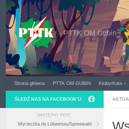
Skip to content
PTTK OM Gubin
Strona główna
PTTK OM GUBIN
Kluby/Koła
AKTUA
ŚLEDŹ NAS NA FACEBOOK'U:
NASTĘPNY POST
Ws
Wycieczka do Lübeenau/Spreewald