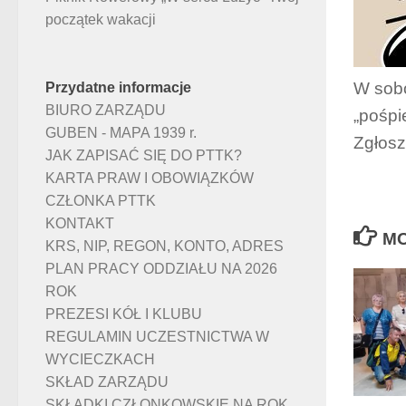
początek wakacji
W sobo
Przydatne informacje
BIURO ZARZĄDU
„pośpi
GUBEN - MAPA 1939 r.
Zgłosz
JAK ZAPISAĆ SIĘ DO PTTK?
KARTA PRAW I OBOWIĄZKÓW
CZŁONKA PTTK
KONTAKT
MO
KRS, NIP, REGON, KONTO, ADRES
PLAN PRACY ODDZIAŁU NA 2026
ROK
PREZESI KÓŁ I KLUBU
REGULAMIN UCZESTNICTWA W
WYCIECZKACH
SKŁAD ZARZĄDU
SKŁADKI CZŁONKOWSKIE NA ROK