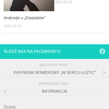
2023-06-15
Andrzejki u „Dreptaków”
2025-11-23
ŚLEDŹ NAS NA FACEBOOK'U:
NASTĘPNY POST
XVII PIKNIK ROWEROWY „W SERCU ŁUŻYC”
POPRZEDNI POST
INFORMACJA
Szukaj