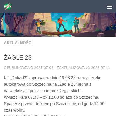
Skip to content
AKTUALNOŚCI
ŻAGLE 23
OPUBLIKOWANO
2023-07-06
· ZAKTUALIZOWANO
2023-07-11
KT „Dokąd?” zaprasza w dniu 19.08.23 na wycieczkę
autokarową do Szczecina na „Żagle 23” jedna z
największych polskich imprez żeglarskich.
Wyjazd Fara 07.30 – ok.12.00 dojazd do Szczecina.
Spacer z przewodnikiem po Szczecinie, od godz.14.00
czas wolny.