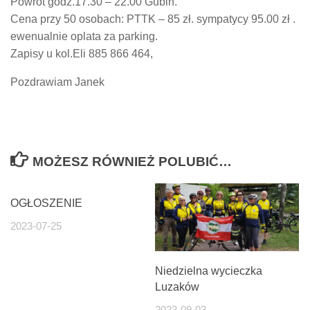
Powrót godz.17.30 – 22.00 Gubin.
Cena przy 50 osobach: PTTK – 85 zł. sympatycy 95.00 zł .
ewenualnie oplata za parking.
Zapisy u kol.Eli 885 866 464,
Pozdrawiam Janek
MOŻESZ RÓWNIEŻ POLUBIĆ…
OGŁOSZENIE
2023-07-25
Niedzielna wycieczka
Luzaków
2023-09-03