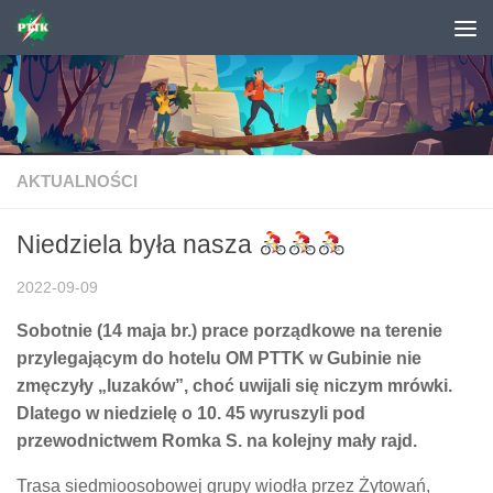
Skip to content
AKTUALNOŚCI
Niedziela była nasza
2022-09-09
Sobotnie (14 maja br.) prace porządkowe na terenie
przylegającym do hotelu OM PTTK w Gubinie nie
zmęczyły „luzaków”, choć uwijali się niczym mrówki.
Dlatego w niedzielę o 10. 45 wyruszyli pod
przewodnictwem Romka S. na kolejny mały rajd.
Trasa siedmioosobowej grupy wiodła przez Żytowań,