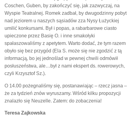
Coschen, Guben, by zakończyć się, jak zazwyczaj, na
Wyspie Teatralnej. Romek zadbał, by dwugodzinny pobyt
nad jeziorem u naszych sąsiadów zza Nysy Łużyckiej
umilić konkursami. Był i popas, a rabarbarowe ciasto
upieczone przez Basię O. i inne smakołyki
spałaszowaliśmy z apetytem. Warto dodać, że tym razem
obyło się bez przygód (Ela S. może się nie zgodzić z tą
informacją, bo jej jednoślad w pewnej chwili odmówił
posłuszeństwa, ale…był z nami ekspert ds. rowerowych,
czyli Krzysztof Sz.).
O 14.00 pożegnaliśmy się, postanawiając – rzecz jasna –
że za tydzień znów wyruszamy. Wśród kilku propozycji
znalazło się Neuzelle. Zatem: do zobaczenia!
Teresa Zajkowska