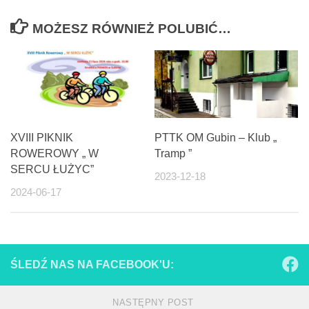
MOŻESZ RÓWNIEŻ POLUBIĆ…
XVIII PIKNIK
PTTK OM Gubin – Klub „
ROWEROWY „ W
Tramp ”
SERCU ŁUŻYC”
2023-12-18
2024-06-17
ŚLEDŹ NAS NA FACEBOOK'U:
NASTĘPNY POST