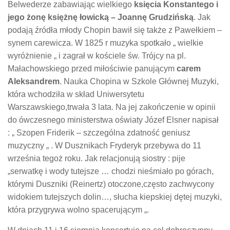
Belwederze zabawiając wielkiego
księcia Konstantego i
jego żonę księżnę łowicką – Joannę Grudzińską
. Jak
podają źródła młody Chopin bawił się także z Pawełkiem –
synem carewicza. W 1825 r muzyka spotkało „ wielkie
wyróżnienie „ i zagrał w kościele św. Trójcy na pl.
Małachowskiego przed miłościwie panującym
carem
Aleksandrem
. Nauka Chopina w Szkole Głównej Muzyki,
która wchodziła w skład Uniwersytetu
Warszawskiego,trwała 3 lata. Na jej zakończenie w opinii
do ówczesnego ministerstwa oświaty Józef Elsner napisał
: „ Szopen Friderik – szczególna zdatność geniusz
muzyczny „ . W Dusznikach Fryderyk przebywa do 11
września tegoż roku. Jak relacjonują siostry : pije
„serwatkę i wody tutejsze … chodzi nieśmiało po górach,
którymi Duszniki (Reinertz) otoczone,często zachwycony
widokiem tutejszych dolin…, słucha kiepskiej dętej muzyki,
która przygrywa wolno spacerującym „.