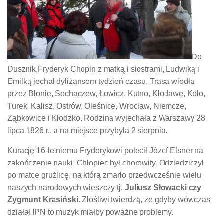
Do
Dusznik,Fryderyk Chopin z matką i siostrami, Ludwiką i
Emilką jechał dyliżansem tydzień czasu. Trasa wiodła
przez Błonie, Sochaczew, Łowicz, Kutno, Kłodawę, Koło,
Turek, Kalisz, Ostrów, Oleśnicę, Wrocław, Niemczę,
Ząbkowice i Kłodzko. Rodzina wyjechała z Warszawy 28
lipca 1826 r., a na miejsce przybyła 2 sierpnia.
Kurację 16-letniemu Fryderykowi polecił Józef Elsner na
zakończenie nauki. Chłopiec był chorowity. Odziedziczył
po matce grużlicę, na którą zmarło przedwcześnie wielu
naszych narodowych wieszczy tj.
Juliusz Słowacki czy
Zygmunt Krasiński
. Złośliwi twierdzą, że gdyby wówczas
działał IPN to muzyk miałby poważne problemy.