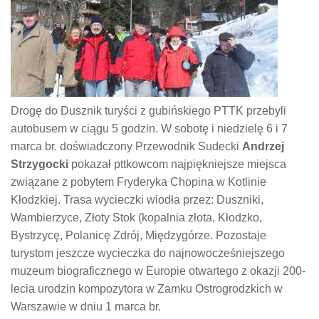
Drogę do Dusznik turyści z gubińskiego PTTK przebyli
autobusem w ciągu 5 godzin. W sobotę i niedzielę 6 i 7
marca br. doświadczony Przewodnik Sudecki
Andrzej
Strzygocki
pokazał pttkowcom najpiękniejsze miejsca
związane z pobytem Fryderyka Chopina w Kotlinie
Kłodzkiej. Trasa wycieczki wiodła przez: Duszniki,
Wambierzyce, Złoty Stok (kopalnia złota, Kłodzko,
Bystrzycę, Polanicę Zdrój, Międzygórze. Pozostaje
turystom jeszcze wycieczka do najnowocześniejszego
muzeum biograficznego w Europie otwartego z okazji 200-
lecia urodzin kompozytora w Zamku Ostrogrodzkich w
Warszawie w dniu 1 marca br.