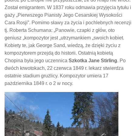
Został emigrantem. W 1837 roku odmawia przyjęcia tytułu i
gaży „Pierwszego Pianisty Jego Cesarskiej Wysokości
Cara Rosji”. Pomimo sławy za życia i pochlebnych recenzji
tj. Roberta Schumana: „Panowie, czapki z głów, oto
geniusz „kompozytor jest „utrzymankiem „swoich kobiet.
Kobiety te, jak George Sand, wiedzą, że dzięki życiu z
kompozytorem przejdą do historii. Ostatnią kobietą
Chopina była jego uczennica
Szkotka Jane Stirling
. Po
dwóch krwotokach, 22 czerwca 1849 r. lekarz stwierdza
ostatnie stadium grużlicy. Kompozytor umiera 17
pażdziernika 1849 r. o 2 w nocy.