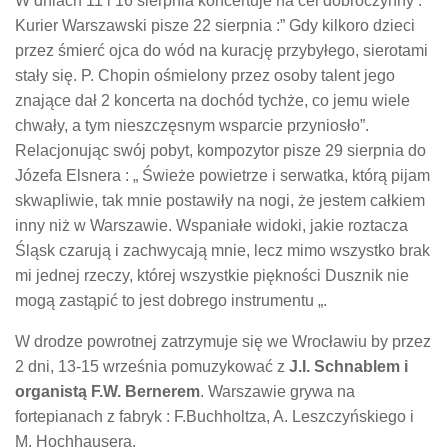
W dniach 11 i 16 sierpnia koncertuje na cel dobroczynny .
Kurier Warszawski pisze 22 sierpnia :” Gdy kilkoro dzieci
przez śmierć ojca do wód na kurację przybyłego, sierotami
stały się. P. Chopin ośmielony przez osoby talent jego
znające dał 2 koncerta na dochód tychże, co jemu wiele
chwały, a tym nieszczęsnym wsparcie przyniosło”.
Relacjonując swój pobyt, kompozytor pisze 29 sierpnia do
Józefa Elsnera : „ Świeże powietrze i serwatka, którą pijam
skwapliwie, tak mnie postawiły na nogi, że jestem całkiem
inny niż w Warszawie. Wspaniałe widoki, jakie roztacza
Śląsk czarują i zachwycają mnie, lecz mimo wszystko brak
mi jednej rzeczy, której wszystkie piękności Dusznik nie
mogą zastąpić to jest dobrego instrumentu „.
W drodze powrotnej zatrzymuje się we Wrocławiu by przez
2 dni, 13-15 września pomuzykować z
J.I. Schnablem i
organistą F.W. Bernerem
. Warszawie grywa na
fortepianach z fabryk : F.Buchholtza, A. Leszczyńskiego i
M. Hochhausera.